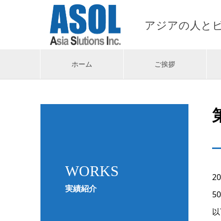
アジアの人と
ホーム
ご挨拶
WORKS
2
実績紹介
5
以