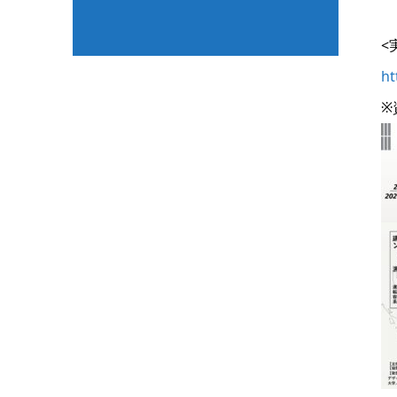
<
ht
※