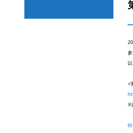
2
参
以
<
ht
※
特